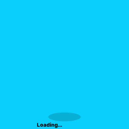
казино для игры в Польше, вам стоит обратить
внимание на казино с лицензией в Польше. Это
означает, что вы сможете играть в казино,
которое регулируется и контролируется
польскими властями, обеспечивая
безопасность и честность игры.
Как выбрать
лучшее онлайн
казино для
игроков в
Loading...